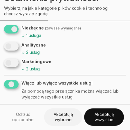
Wybierz, na jakie kategorie plików cookie i technologii
chcesz wyrazić zgodę.
Niezbędne
(zawsze wymagane)
↓
1
usługa
Analityczne
↓
2
usługi
Marketingowe
↓
2
usługi
Włącz lub wyłącz wszystkie usługi
Za pomocą tego przełącznika można włączać lub
wyłączać wszystkie usługi.
Artykuł
Odrzuć
Akceptuję
Akceptuję
opcjonalne
wybrane
wszystkie
Pozyskiwanie poleceń. Jak przygotować
do niego Twój zespół?