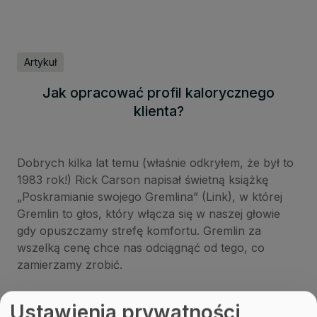
Artykuł
Jak opracować profil kalorycznego
klienta?
Dobrych kilka lat temu (właśnie odkryłem, że był to
1983 rok!) Rick Carson napisał świetną książkę
„Poskramianie swojego Gremlina” (Link), w której
Gremlin to głos, który włącza się w naszej głowie
gdy opuszczamy strefę komfortu. Gremlin za
wszelką cenę chce nas odciągnąć od tego, co
zamierzamy zrobić.
Ustawienia prywatności