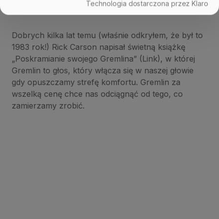
Technologia dostarczona przez Klaro
Dobrych kilka lat temu (właśnie odkryłem, że był to
1983 rok!) Rick Carson napisał świetną książkę
„Poskramianie swojego Gremlina” (Link), w której
Gremlin to głos, który włącza się w naszej głowie
gdy opuszczamy strefę komfortu. Gremlin za
wszelką cenę chce nas odciągnąć od tego, co
zamierzamy zrobić.