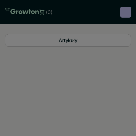
(
0
)
Artykuły