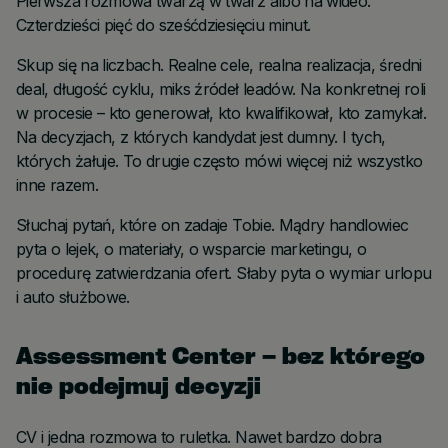
Pierwsza rozmowa twarzą w twarz albo na wideo.
Czterdzieści pięć do sześćdziesięciu minut.
Skup się na liczbach. Realne cele, realna realizacja, średni
deal, długość cyklu, miks źródeł leadów. Na konkretnej roli
w procesie – kto generował, kto kwalifikował, kto zamykał.
Na decyzjach, z których kandydat jest dumny. I tych,
których żałuje. To drugie często mówi więcej niż wszystko
inne razem.
Słuchaj pytań, które on zadaje Tobie. Mądry handlowiec
pyta o lejek, o materiały, o wsparcie marketingu, o
procedurę zatwierdzania ofert. Słaby pyta o wymiar urlopu
i auto służbowe.
Assessment Center – bez którego
nie podejmuj decyzji
CV i jedna rozmowa to ruletka. Nawet bardzo dobra