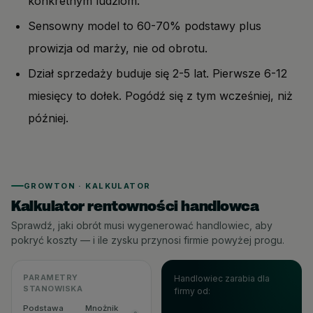
konkretnym ludziom.
Sensowny model to 60-70% podstawy plus
prowizja od marży, nie od obrotu.
Dział sprzedaży buduje się 2-5 lat. Pierwsze 6-12
miesięcy to dołek. Pogódź się z tym wcześniej, niż
później.
GROWTON · KALKULATOR
Kalkulator rentowności handlowca
Sprawdź, jaki obrót musi wygenerować handlowiec, aby
pokryć koszty — i ile zysku przynosi firmie powyżej progu.
PARAMETRY
Handlowiec zarabia dla
STANOWISKA
firmy od:
Podstawa
Mnożnik