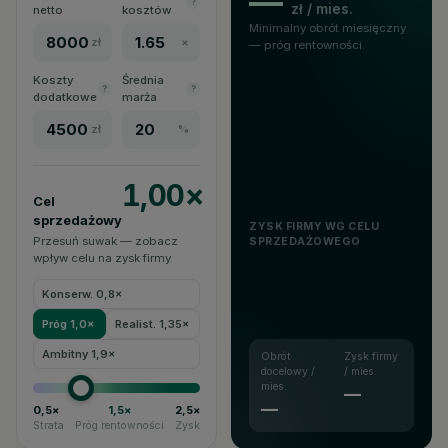
—
?
zł / mies.
netto
kosztów
Minimalny obrót miesięczny
zł
×
— próg rentowności.
Koszty
Średnia
?
?
dodatkowe
marża
zł
%
1,00×
Cel
sprzedażowy
ZYSK FIRMY WG CELU
Przesuń suwak — zobacz
SPRZEDAŻOWEGO
wpływ celu na zysk firmy.
Konserw. 0,8×
Próg 1,0×
Realist. 1,35×
Ambitny 1,9×
Obrót
Zysk firmy
docelowy /
/ mies.
mies.
—
—
0,5×
1,5×
2,5×
Strata
Próg rentowności
Zysk