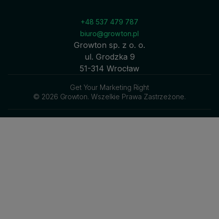
+48 537 479 787
biuro@growton.pl
Growton sp. z o. o.
ul. Grodzka 9
51-314 Wrocław
Get Your Marketing Right
© 2026 Growton. Wszelkie Prawa Zastrzeżone.