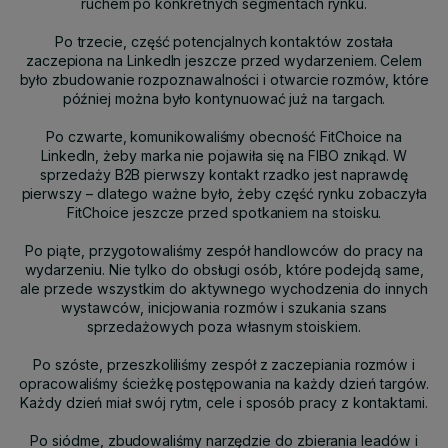
ruchem po konkretnych segmentach rynku.
Po trzecie, część potencjalnych kontaktów została
zaczepiona na LinkedIn jeszcze przed wydarzeniem. Celem
było zbudowanie rozpoznawalności i otwarcie rozmów, które
później można było kontynuować już na targach.
Po czwarte, komunikowaliśmy obecność FitChoice na
LinkedIn, żeby marka nie pojawiła się na FIBO znikąd. W
sprzedaży B2B pierwszy kontakt rzadko jest naprawdę
pierwszy – dlatego ważne było, żeby część rynku zobaczyła
FitChoice jeszcze przed spotkaniem na stoisku.
Po piąte, przygotowaliśmy zespół handlowców do pracy na
wydarzeniu. Nie tylko do obsługi osób, które podejdą same,
ale przede wszystkim do aktywnego wychodzenia do innych
wystawców, inicjowania rozmów i szukania szans
sprzedażowych poza własnym stoiskiem.
Po szóste, przeszkoliliśmy zespół z zaczepiania rozmów i
opracowaliśmy ścieżkę postępowania na każdy dzień targów.
Każdy dzień miał swój rytm, cele i sposób pracy z kontaktami.
Po siódme, zbudowaliśmy narzędzie do zbierania leadów i