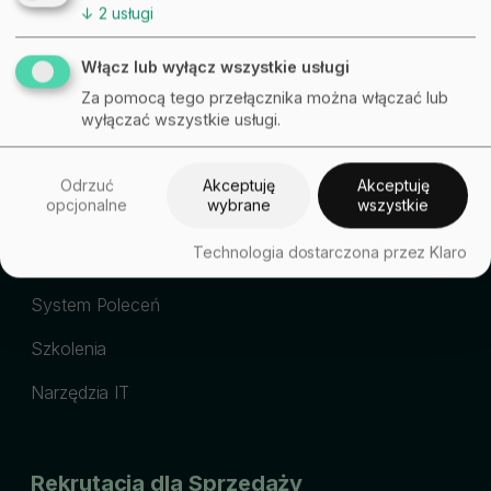
↓
2
usługi
Włącz lub wyłącz wszystkie usługi
Za pomocą tego przełącznika można włączać lub
wyłączać wszystkie usługi.
Wdrożenie Sprzedaży 360
Odrzuć
Akceptuję
Akceptuję
opcjonalne
wybrane
wszystkie
Dotacja na
Technologia dostarczona przez Klaro
Wdrożenie 360
System Poleceń
Szkolenia
Narzędzia IT
Rekrutacja dla Sprzedaży